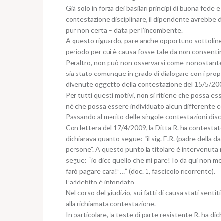
Già solo in forza dei basilari principi di buona fede 
contestazione disciplinare, il dipendente avrebbe 
pur non certa – data per l’incombente.
A questo riguardo, pare anche opportuno sottolinear
periodo per cui è causa fosse tale da non consentirg
Peraltro, non può non osservarsi come, nonostante la
sia stato comunque in grado di dialogare con i prop
divenute oggetto della contestazione del 15/5/2009 
Per tutti questi motivi, non si ritiene che possa ess
né che possa essere individuato alcun differente 
Passando al merito delle singole contestazioni disc
Con lettera del 17/4/2009, la Ditta R. ha contestato
dichiarava quanto segue: “il sig. E.R. (padre della da
persone”. A questo punto la titolare è intervenuta ne
segue: “io dico quello che mi pare! Io da qui non m
farò pagare cara!”…” (doc. 1, fascicolo ricorrente).
L’addebito è infondato.
Nel corso del giudizio, sui fatti di causa stati sentit
alla richiamata contestazione.
In particolare, la teste di parte resistente R. ha di