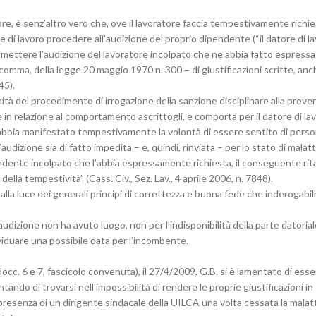
, è senz’altro vero che, ove il lavoratore faccia tempestivamente richie
e di lavoro procedere all’audizione del proprio dipendente (“il datore di
omettere l’audizione del lavoratore incolpato che ne abbia fatto espressa
o comma, della legge 20 maggio 1970 n. 300 – di giustificazioni scritte, a
45).
imità del procedimento di irrogazione della sanzione disciplinare alla preven
se in relazione al comportamento ascrittogli, e comporta per il datore di
abbia manifestato tempestivamente la volontà di essere sentito di perso
udizione sia di fatto impedita – e, quindi, rinviata – per lo stato di mala
ndente incolpato che l’abbia espressamente richiesta, il conseguente rita
ella tempestività” (Cass. Civ., Sez. Lav., 4 aprile 2006, n. 7848).
i alla luce dei generali principi di correttezza e buona fede che inderoga
dizione non ha avuto luogo, non per l’indisponibilità della parte datoriale
ividuare una possibile data per l’incombente.
occ. 6 e 7, fascicolo convenuta), il 27/4/2009, G.B. si è lamentato di es
ando di trovarsi nell’impossibilità di rendere le proprie giustificazioni i
resenza di un dirigente sindacale della UILCA una volta cessata la malatti