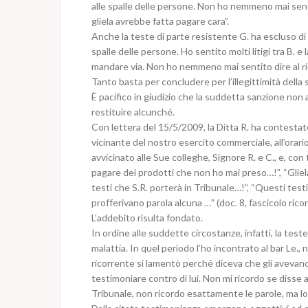
alle spalle delle persone. Non ho nemmeno mai senti
gliela avrebbe fatta pagare cara”.
Anche la teste di parte resistente G. ha escluso di 
spalle delle persone. Ho sentito molti litigi tra B.
mandare via. Non ho nemmeno mai sentito dire al ric
Tanto basta per concludere per l’illegittimità della 
È pacifico in giudizio che la suddetta sanzione no
restituire alcunché.
Con lettera del 15/5/2009, la Ditta R. ha contestato
vicinante del nostro esercito commerciale, all’orario (
avvicinato alle Sue colleghe, Signore R. e C., e, co
pagare dei prodotti che non ho mai preso…!”, “Gliela
testi che S.R. porterà in Tribunale…!”, “Questi tes
profferivano parola alcuna …” (doc. 8, fascicolo rico
L’addebito risulta fondato.
In ordine alle suddette circostanze, infatti, la test
malattia. In quel periodo l’ho incontrato al bar Le., n
ricorrente si lamentò perché diceva che gli avevano
testimoniare contro di lui. Non mi ricordo se disse al
Tribunale, non ricordo esattamente le parole, ma lo