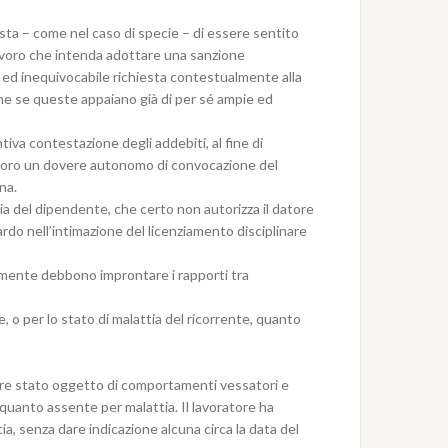
sta – come nel caso di specie – di essere sentito
 lavoro che intenda adottare una sanzione
 ed inequivocabile richiesta contestualmente alla
nche se queste appaiano già di per sé ampie ed
tiva contestazione degli addebiti, al fine di
 lavoro un dovere autonomo di convocazione del
na.
ttia del dipendente, che certo non autorizza il datore
rdo nell’intimazione del licenziamento disciplinare
bilmente debbono improntare i rapporti tra
, o per lo stato di malattia del ricorrente, quanto
sere stato oggetto di comportamenti vessatori e
n quanto assente per malattia. Il lavoratore ha
a, senza dare indicazione alcuna circa la data del