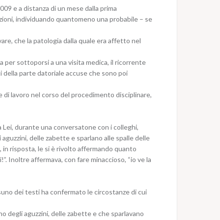
/2009 e a distanza di un mese dalla prima
azioni, individuando quantomeno una probabile – se
e, che la patologia dalla quale era affetto nel
 per sottoporsi a una visita medica, il ricorrente
i della parte datoriale accuse che sono poi
re di lavoro nel corso del procedimento disciplinare,
ra Lei, durante una conversatone con i colleghi,
 aguzzini, delle zabette e sparlano alle spalle delle
, in risposta, le si è rivolto affermando quanto
. Inoltre affermava, con fare minaccioso, “io ve la
nessuno dei testi ha confermato le circostanze di cui
rano degli aguzzini, delle zabette e che sparlavano