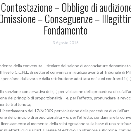
 Contestazione – Obbligo di audizione
 Omissione – Conseguenze – Illegittim
Fondamento
3 Agosto 2016
dente della convenuta – titolare del salone di acconciature denominato J.D.
livello C.C.N.L. di settore) conveniva in giudizio avanti al Tribunale di M
spensione dal lavoro e dalla retribuzione adottata nei suoi confronti il (…),
della sanzione conservativa del (…) per violazione della procedura di cui all’
zione del principio di proporzionalità – e, per l’effetto, pronunciare la re
mente trattenuta;
del licenziamento del 17/6/2009 per violazione della procedura di cui all’art
ione del principio di proporzionalità – e, per l’effetto, condannare la conve
licenziamento al momento della reintegrazione sulla base di una retribuzi
gli effetti di cui all’art. 8 legge 604/1966. In ulteriore subordine, conve