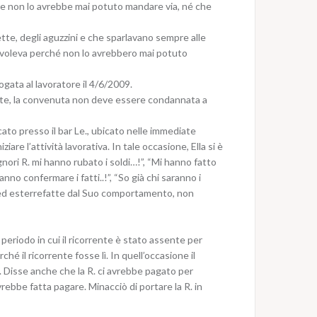
are non lo avrebbe mai potuto mandare via, né che
ette, degli aguzzini e che sparlavano sempre alle
che voleva perché non lo avrebbero mai potuto
ogata al lavoratore il 4/6/2009.
ente, la convenuta non deve essere condannata a
cato presso il bar Le., ubicato nelle immediate
iare l’attività lavorativa. In tale occasione, Ella si è
nori R. mi hanno rubato i soldi…!”, “Mi hanno fatto
no confermare i fatti..!”, “So già chi saranno i
te ed esterrefatte dal Suo comportamento, non
 periodo in cui il ricorrente è stato assente per
ché il ricorrente fosse lì. In quell’occasione il
. Disse anche che la R. ci avrebbe pagato per
avrebbe fatta pagare. Minacciò di portare la R. in