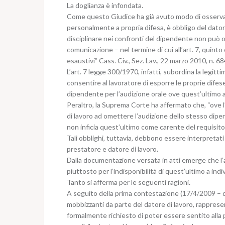
La doglianza è infondata.
Come questo Giudice ha già avuto modo di osservare
personalmente a propria difesa, è obbligo del dator
disciplinare nei confronti del dipendente non può 
comunicazione – nel termine di cui all’art. 7, quint
esaustivi” Cass. Civ., Sez. Lav., 22 marzo 2010, n. 68
L’art. 7 legge 300/1970, infatti, subordina la legitt
consentire al lavoratore di esporre le proprie dife
dipendente per l’audizione orale ove quest’ultimo 
Peraltro, la Suprema Corte ha affermato che, “ove l’a
di lavoro ad omettere l’audizione dello stesso dipe
non inficia quest’ultimo come carente del requisito d
Tali obblighi, tuttavia, debbono essere interpretat
prestatore e datore di lavoro.
Dalla documentazione versata in atti emerge che l’au
piuttosto per l’indisponibilità di quest’ultimo a ind
Tanto si afferma per le seguenti ragioni.
A seguito della prima contestazione (17/4/2009 – d
mobbizzanti da parte del datore di lavoro, rappresent
formalmente richiesto di poter essere sentito alla p