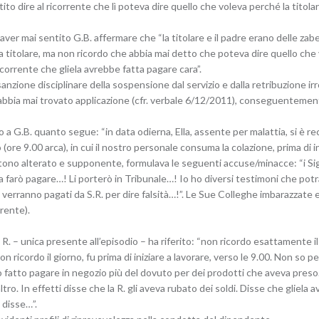
to dire al ricorrente che lì poteva dire quello che voleva perché la titol
aver mai sentito G.B. affermare che “la titolare e il padre erano delle zab
 e la titolare, ma non ricordo che abbia mai detto che poteva dire quello 
orrente che gliela avrebbe fatta pagare cara”.
sanzione disciplinare della sospensione dal servizio e dalla retribuzione irr
n abbia mai trovato applicazione (cfr. verbale 6/12/2011), conseguentem
 a G.B. quanto segue: “in data odierna, Ella, assente per malattia, si è re
ore 9.00 arca), in cui il nostro personale consuma la colazione, prima di iniz
n tono alterato e supponente, formulava le seguenti accuse/minacce: “i Sig
 farò pagare…! Li porterò in Tribunale…! Io ho diversi testimoni che potran
ti verranno pagati da S.R. per dire falsità…!”. Le Sue Colleghe imbarazza
rrente).
e R. – unica presente all’episodio – ha riferito: “non ricordo esattamente il
on ricordo il giorno, fu prima di iniziare a lavorare, verso le 9.00. Non so per
 fatto pagare in negozio più del dovuto per dei prodotti che aveva preso
tro. In effetti disse che la R. gli aveva rubato dei soldi. Disse che gliela 
 disse…”.