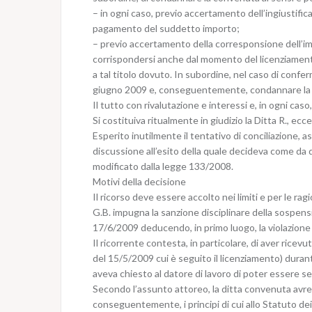
– in ogni caso, previo accertamento dell’ingiustific
pagamento del suddetto importo;
– previo accertamento della corresponsione dell’imp
corrispondersi anche dal momento del licenziament
a tal titolo dovuto. In subordine, nel caso di conf
giugno 2009 e, conseguentemente, condannare la 
Il tutto con rivalutazione e interessi e, in ogni caso, 
Si costituiva ritualmente in giudizio la Ditta R., ec
Esperito inutilmente il tentativo di conciliazione, a
discussione all’esito della quale decideva come da di
modificato dalla legge 133/2008.
Motivi della decisione
Il ricorso deve essere accolto nei limiti e per le rag
G.B. impugna la sanzione disciplinare della sospensi
17/6/2009 deducendo, in primo luogo, la violazione de
Il ricorrente contesta, in particolare, di aver rice
del 15/5/2009 cui è seguito il licenziamento) durante
aveva chiesto al datore di lavoro di poter essere se
Secondo l’assunto attoreo, la ditta convenuta avre
conseguentemente, i principi di cui allo Statuto dei