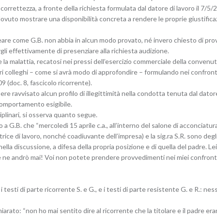
e correttezza, a fronte della richiesta formulata dal datore di lavoro il 7/5
dovuto mostrare una disponibilità concreta a rendere le proprie giustific
e come G.B. non abbia in alcun modo provato, né invero chiesto di provar
li effettivamente di presenziare alla richiesta audizione.
 malattia, recatosi nei pressi dell’esercizio commerciale della convenuta
ri colleghi – come si avrà modo di approfondire – formulando nei confront
(doc. 8, fascicolo ricorrente).
ere ravvisato alcun profilo di illegittimità nella condotta tenuta dal dato
comportamento esigibile.
iplinari, si osserva quanto segue.
 a G.B. che “mercoledì 15 aprile c.a., all’interno del salone di acconciatu
trice di lavoro, nonché coadiuvante dell’impresa) e la sig.ra S.R. sono degli
lla discussione, a difesa della propria posizione e di quella del padre. Lei
e ne andrò mai! Voi non potete prendere provvedimenti nei miei confronti!”
i i testi di parte ricorrente S. e G., e i testi di parte resistente G. e R.: 
chiarato: “non ho mai sentito dire al ricorrente che la titolare e il padre e