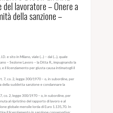
 del lavoratore – Onere a
ità della sanzione –
 e sito in Milano, viale (…) – dal (…), quale
ilano – Sezione Lavoro – la Ditta R., impugnando la
 e il licenziamento per giusta causa intimatogli il
art. 7, co. 2, legge 300/1970 – o, in subordine, per
voca della suddetta sanzione e condannare la
. 7, co. 2, legge 300/1970 – o, in subordine, per
nuta al ripristino del rapporto di lavoro e al
one globale mensile lorda di Euro 1.135,70. In
rtire il licenziamento in sanzione conservativa;