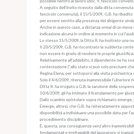
possibile rientro al lavoro (doc. 9, fascicolo convenu
A seguito dell’invito ricevuto dalla ditta convenuta 
fascicolo convenuta), il 15/5/2009, G.B. ha ribadit
per essere sentito alla presenza del dirigente sindac
Anche in questo caso, a distanza ormai di un mese da
indicazione alcuna in ordine al momento in cui l’au
Lo stesso 15/5/2009, la Ditta R. ha inoltrato una nu
Il 20/5/2009, G.B. ha riscontrato la suddetta conte
non essere in grado di rendere le proprie giustificazi
Relativamente all’addebito, il dipendente ne ha sost
contestazione (“allo stato si può solo precisare che
Regina Elena, per sottoporsi alla visita psichiatri
Solo il 4/6/2009, ritenuta inammissibile l’ulteriore ri
Ditta R. ha irrogato a G.B. la sanzione della sospens
10/6/2009, gli ha intimato il licenziamento per giust
Dallo scambio epistolare sopra richiamato emerge, in
Emerge, altresì, che G.B. ha reiteratamente opposto
disponibilità a individuare una possibile data per l’
procedimento disciplinare.
È, questa, una conseguenza senz’altro inammissibile d
fondamentali e irrefragabili del lavoratore si tramu