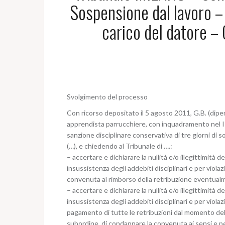
Sospensione dal lavoro –
carico del datore –
Svolgimento del processo
Con ricorso depositato il 5 agosto 2011, G.B. (dipen
apprendista parrucchiere, con inquadramento nel III 
sanzione disciplinare conservativa di tre giorni di so
(…), e chiedendo al Tribunale di ….:
– accertare e dichiarare la nullità e/o illegittimità 
insussistenza degli addebiti disciplinari e per viola
convenuta al rimborso della retribuzione eventual
– accertare e dichiarare la nullità e/o illegittimità 
insussistenza degli addebiti disciplinari e per violaz
pagamento di tutte le retribuzioni dal momento del 
subordine, di condannare la convenuta ai sensi e per 