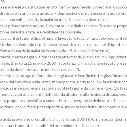
ta).
a rendere le giustificazioni entro “tempi ragionevoli”, ovvero entro i succe
o di versare in uno stato ansioso – depressivo e di non essere in grado p
ale una volta cessata la malattia (doc. 6, fascicolo ricorrente).
lla prima contestazione, il lavoratore si è limitato a manifestare la prop
dizione sarebbe stata prevedibilmente possibile.
ova contestazione disciplinare al lavoratore (doc. 8, fascicolo ricorrente).
stazione chiedendo di poter essere sentito alla presenza del dirigente s
oni a causa della malattia in corso (doc. 9, fascicolo ricorrente).
anzialmente negato la fondatezza affermando di trovarsi in luogo affatto d
 il sig. B. in data 15 maggio 2009 in costanza di malattia, si è recato pres
ca come da documentazione medica a mie mani”).
chiesta di proroga dell’audizione, e giudicate insufficienti le giustificazioni
ione dal servizio e dalla retribuzione per tre giorni (doc. 14, fascicolo ric
a causa in relazione alla seconda contestazione disciplinare (doc. 15, fasc
equivocabile, la volontà dell’azienda di aderire alla richiesta di audizion
 la propria impossibilità a comparire in conseguenza dello stato di malat
audizione, così di fatto posticipando a una data indefinita l’incombente al q
ella previsione di cui all’art. 7, co. 2, legge 300/1970, non potendosi in a
ti in una strumentale paralisi del procedimento disciplinare.