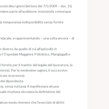
ssivi dieci giorni (lettera del 7/5/2009 – doc. 10,
rendere parte all’audizione, insistendo comunque
ria temporanea indisponibilità senza fornire
indacale, e rappresentando – una volta ancora – di
iverso da quello di cui all’episodio in
so l’Ospedale Maggiore Policlinico, Mangiagalli e
 fornite per il tramite del legale del lavoratore, la
orrente). Per le medesime ragioni, il successivo
icolo ricorrente).
e del dipendente.
tia, senza tuttavia A manifestare alcuna
uale risultava vincolata la definizione del
lcun modo ritenere che l’esercizio di diritti