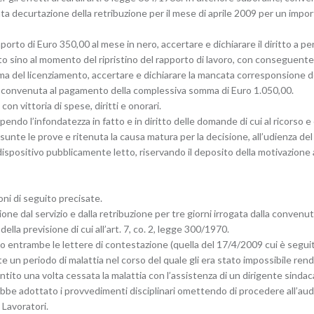
ata decurtazione della retribuzione per il mese di aprile 2009 per un impor
orto di Euro 350,00 al mese in nero, accertare e dichiarare il diritto a 
o sino al momento del ripristino del rapporto di lavoro, con conseguen
erma del licenziamento, accertare e dichiarare la mancata corresponsione d
convenuta al pagamento della complessiva somma di Euro 1.050,00.
con vittoria di spese, diritti e onorari.
cependo l’infondatezza in fatto e in diritto delle domande di cui al ricorso 
ssunte le prove e ritenuta la causa matura per la decisione, all’udienza del 
spositivo pubblicamente letto, riservando il deposito della motivazione a 5
ioni di seguito precisate.
one dal servizio e dalla retribuzione per tre giorni irrogata dalla convenut
lla previsione di cui all’art. 7, co. 2, legge 300/1970.
vuto entrambe le lettere di contestazione (quella del 17/4/2009 cui è seguit
 un periodo di malattia nel corso del quale gli era stato impossibile rende
ntito una volta cessata la malattia con l’assistenza di un dirigente sindac
bbe adottato i provvedimenti disciplinari omettendo di procedere all’aud
 Lavoratori.