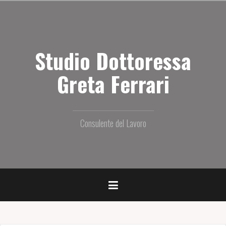
S
a
l
t
Studio Dottoressa
a
i
l
Greta Ferrari
c
o
n
t
Consulente del Lavoro
e
n
u
t
o