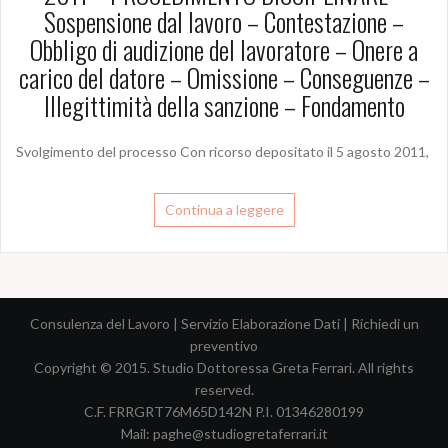
Sospensione dal lavoro – Contestazione –
Obbligo di audizione del lavoratore – Onere a
carico del datore – Omissione – Conseguenze –
Illegittimità della sanzione – Fondamento
Svolgimento del processo Con ricorso depositato il 5 agosto 2011,
Continua a leggere
Consulenza del Lavoro
|
Servizio Elaborazione Dati
|
Richiedi un
preventivo
Copyright © 2015. Studio Dottoressa Greta Ferrari. All rights
reserved.
C.F. FRRGRT76M65D142N P.I. 01346280199
Mail:
paghe@studiogretaferrari.it