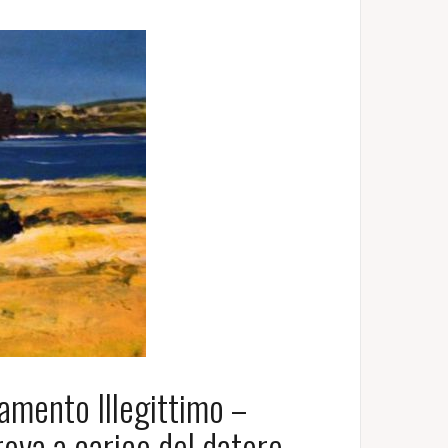
amento Illegittimo –
ova a carico del datore –