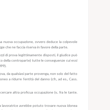
 una nuova occupazione, ovvero deduce la colpevole
e che ne faccia riserva in favore della parte.
mezzi di prova legittimamente disposti, il giudice può
to della controparte) tutte le conseguenze cui essi
099).
prova, da qualsiasi parte provenga, non solo del fatto
o a ridurre l’entità del danno (cfr., ad es., Cass.
ercare altra proficua occupazione (v.. fra le tante.
 la lavoratrice avrebbe potuto trovare nuova idonea