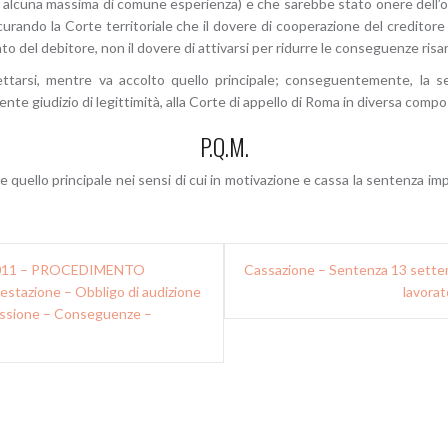
su alcuna massima di comune esperienza) e che sarebbe stato onere dell’o
urando la Corte territoriale che il dovere di cooperazione del creditore 
 del debitore, non il dovere di attivarsi per ridurre le conseguenze risar
igettarsi, mentre va accolto quello principale; conseguentemente, la 
nte giudizio di legittimità, alla Corte di appello di Roma in diversa compo
P.Q.M.
oglie quello principale nei sensi di cui in motivazione e cassa la sentenza 
 2011 – PROCEDIMENTO
Cassazione – Sentenza 13 settem
stazione – Obbligo di audizione
lavorat
missione – Conseguenze –