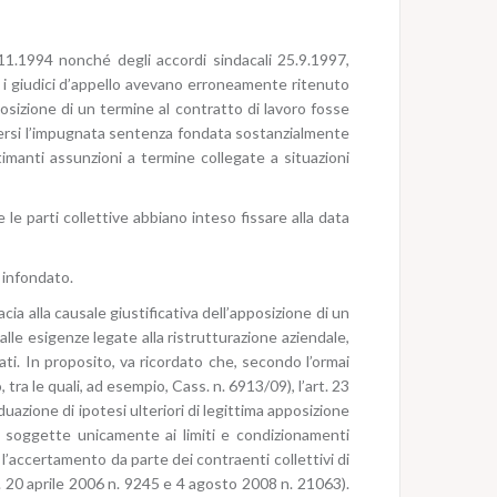
11.1994 nonché degli accordi sindacali 25.9.1997,
e i giudici d’appello avevano erroneamente ritenuto
pposizione di un termine al contratto di lavoro fosse
sersi l’impugnata sentenza fondata sostanzialmente
ttimanti assunzioni a termine collegate a situazioni
le parti collettive abbiano inteso fissare alla data
è infondato.
acia alla causale giustificativa dell’apposizione di un
 alle esigenze legate alla ristrutturazione aziendale,
ati. In proposito, va ricordato che, secondo l’ormai
ra le quali, ad esempio, Cass. n. 6913/09), l’art. 23
duazione di ipotesi ulteriori di legittima apposizione
e soggette unicamente ai limiti e condizionamenti
l’accertamento da parte dei contraenti collettivi di
s. 20 aprile 2006 n. 9245 e 4 agosto 2008 n. 21063).