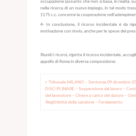
occupazione (assunto che non si basa, in realtà, 
nella ricerca di un nuovo impiego, in tal modo trasc
1175 c.c. concerne la cooperazione nell’adempimento
4- In conclusione, il ricorso incidentale è da r
motivazione con rinvio, anche per le spese del prese
Riuniti i ricorsi, rigetta il ricorso incidentale, acc
appello di Roma in diversa composizione.
N
Tribunale MILANO – Sentenza 09 dicembre
DISCIPLINARE – Sospensione dal lavoro – Conte
a
del lavoratore – Onere a carico del datore – O
v
Illegittimità della sanzione – Fondamento
i
g
a