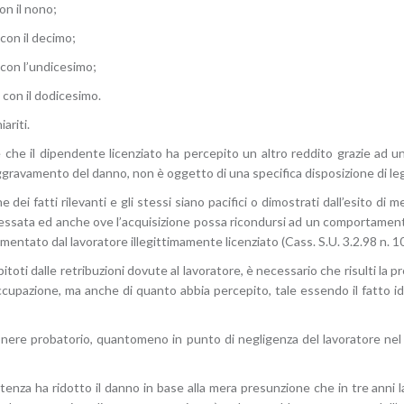
con il nono;
 con il decimo;
c con l’undicesimo;
. con il dodicesimo.
ariti.
ce che il dipendente licenziato ha percepito un altro reddito grazie ad
ravamento del danno, non è oggetto di una specifica disposizione di legg
e dei fatti rilevanti e gli stessi siano pacifici o dimostrati dall’esito di 
nteressata ed anche ove l’acquisizione possa ricondursi ad un comportamen
amentato dal lavoratore illegittimamente licenziato (Cass. S.U. 3.2.98 n. 1
epitoti dalle retribuzioni dovute al lavoratore, è necessario che risulti la 
upazione, ma anche di quanto abbia percepito, tale essendo il fatto idone
o onere probatorio, quantomeno in punto di negligenza del lavoratore nel c
ntenza ha ridotto il danno in base alla mera presunzione che in tre anni