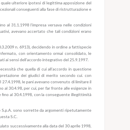
 quale ulteriore ipotesi di legittima apposizione del
ccezionali conseguenti alla fase di ristrutturazione e
ino al 31.1.1998 l’impresa versava nelle condizioni
tuativi, avevano accertato che tali condizioni erano
3.2009 n. 6913), decidendo in ordine a fattispecie
confermato, con orientamento ormai consolidato, le
ati ai sensi dell’accordo integrativo del 25.9.1997.
 necessità che quella di cui all’accordo in questione
pretazione dei giudici di merito secondo cui. con
il 27.4.1998, le pani avevano convenuto di limitare il
 al 30.4.98, per cui, per far fronte alle esigenze in
ino al 30.4.1998, con la conseguente illegittimità
iane S.p.A. sono sorrette da argomenti ripetutamente
uesta S.C.
ipulato successivamente alla data del 30 aprile 1998,