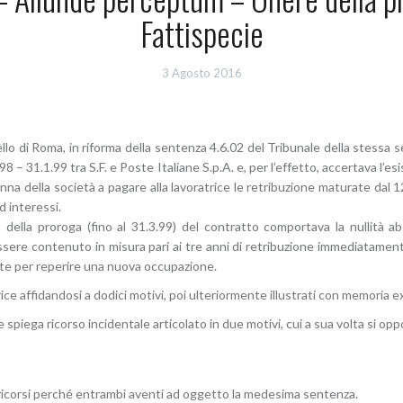
Fattispecie
3 Agosto 2016
lo di Roma, in riforma della sentenza 4.6.02 del Tribunale della stessa 
98 – 31.1.99 tra S.F. e Poste Italiane S.p.A. e, per l’effetto, accertava l
na della società a pagare alla lavoratrice le retribuzione maturate dal 1
d interessi.
à della proroga (fino al 31.3.99) del contratto comportava la nullità ab
ere contenuto in misura pari ai tre anni di retribuzione immediatamente
e per reperire una nuova occupazione.
ice affidandosi a dodici motivi, poi ulteriormente illustrati con memoria ex
 spiega ricorso incidentale articolato in due motivi, cui a sua volta si opp
 i ricorsi perché entrambi aventi ad oggetto la medesima sentenza.