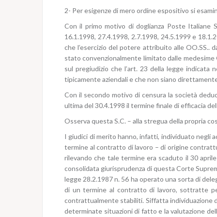
2- Per esigenze di mero ordine espositivo si esamina
Con il primo motivo di doglianza Poste Italiane 
16.1.1998, 27.4.1998, 2.7.1998, 24.5.1999 e 18.1.2
che l’esercizio del potere attribuito alle OO.SS.. d
stato convenzionalmente limitato dalle medesime O
sul pregiudizio che l’art. 23 della legge indicata 
tipicamente aziendali e che non siano direttamente 
Con il secondo motivo di censura la società deduce 
ultima del 30.4.1998 il termine finale di efficacia d
Osserva questa S.C. – alla stregua della propria cos
I giudici di merito hanno, infatti, individuato negli 
termine al contratto di lavoro – di origine contrattu
rilevando che tale termine era scaduto il 30 aprile
consolidata giurisprudenza di questa Corte Suprema (
legge 28.2.1987 n. 56 ha operato una sorta di delega 
di un termine al contratto di lavoro, sottratte 
contrattualmente stabiliti. Siffatta individuazione
determinate situazioni di fatto e la valutazione de