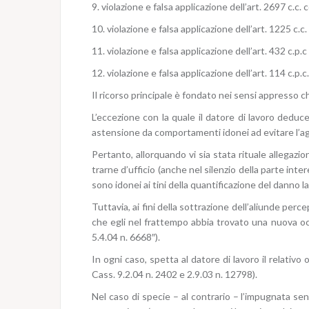
9. violazione e falsa applicazione dell’art. 2697 c.c. 
10. violazione e falsa applicazione dell’art. 1225 c.c.
11. violazione e falsa applicazione dell’art. 432 c.p.
12. violazione e falsa applicazione dell’art. 114 c.p.c
Il ricorso principale è fondato nei sensi appresso chi
L’eccezione con la quale il datore di lavoro dedu
astensione da comportamenti idonei ad evitare l’agg
Pertanto, allorquando vi sia stata rituale allegazion
trarne d’ufficio (anche nel silenzio della parte i
sono idonei ai tini della quantificazione del danno l
Tuttavia, ai fini della sottrazione dell’aliunde perc
che egli nel frattempo abbia trovato una nuova occ
5.4.04 n. 6668″).
In ogni caso, spetta al datore di lavoro il relativ
Cass. 9.2.04 n. 2402 e 2.9.03 n. 12798).
Nel caso di specie – al contrario – l’impugnata se