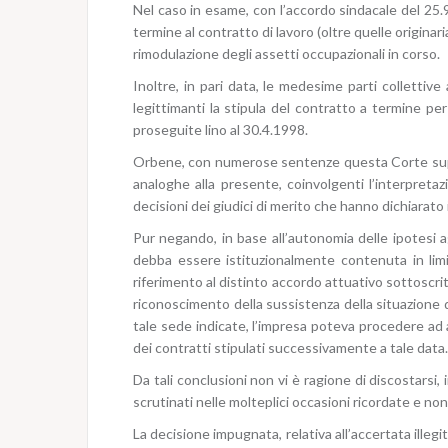
Nel caso in esame, con l’accordo sindacale del 25.9.
termine al contratto di lavoro (oltre quelle originar
rimodulazione degli assetti occupazionali in corso.
Inoltre, in pari data, le medesime parti collettiv
legittimanti la stipula del contratto a termine per
proseguite lino al 30.4.1998.
Orbene, con numerose sentenze questa Corte suprem
analoghe alla presente, coinvolgenti l’interpreta
decisioni dei giudici di merito che hanno dichiarato 
Pur negando, in base all’autonomia delle ipotesi agg
debba essere istituzionalmente contenuta in limi
riferimento al distinto accordo attuativo sottoscritt
riconoscimento della sussistenza della situazione de
tale sede indicate, l’impresa poteva procedere ad
dei contratti stipulati successivamente a tale data.
Da tali conclusioni non vi è ragione di discostarsi
scrutinati nelle molteplici occasioni ricordate e n
La decisione impugnata, relativa all’accertata illeg