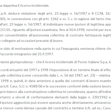
 dapprima il ricorso incidentale.
S.p.A. deduce violazione degli artt. 23 legge n. 56/1987 e 8 CCNL 26.
001, in connessione con gli artt. 1362 e ss. C.c. in ragione del fatto ch
all’art. 23 legge n. 56/1987, di individuare nuove ipotesi di legittima a
O.SS., riguardo all’ipotesi esaminata, fino al 30.4.1998, nonché per es
non consentirebbe all’autonomia collettiva di costruire fattispecie legi
collegate ad occasioni precarie di lavoro.
vizio di motivazione nella parte in cui l’impugnata sentenza ritiene che 
ell’accordo integrativo del 25.9.1997.
tante giurisprudenza – che il ricorso incidentale di Poste Italiane S.p.a. 
accordi attuativi del 1997 e 1998 l’imposizione di un termine finale di effic
ale collettiva (come consentilo dalla L. n. 56 del 1987, art. 23) – relativa
 1998 e, quindi, in data anteriore a quella dei contratti di lavoro esamin
cfr. Cass. S.U. n. 4588/06 e le successive conformi della sezione lavoro, t
in bianco alla contrattazione collettiva ivi considerata, quanto all’indivi
pertanto a vincoli di conformazione derivanti dalla legge n. 230/1962 
 di ipotesi aggiuntive può essere operata anche direttamente, attraverso 
lle stesse come idonea causale del contratto a termine (cfr.. ad es., Cas