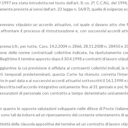
1997 era stata introdotta nel testo dell’art. 8, co. 2°, C.C.N.L. del 1994,
iamente previste ai sensi dell’art. 23 legge n. 56/87), quella di esigenze e
e avevano stipulato un accordo attuativo, col quale si davano atto che f
 affrontare il processo di ristrutturazione e, con successivi accordi at
a (cfr., per tutte, Cass. 14.2.2004 n. 2866, 28.11.2008 n. 28450 e 20.
zione delle norme contrattuali collettive indicate, ha ripetutamente 
illegittimo il termine apposto dopo il 30.4.1998 a contratti di lavoro stipul
iuntive la cui previsione è affidata ai contraenti collettivi indicali, la
ti temporali predeterminati, questa Corte ha ritenuto corretta l’inter
o in pari data e ai successivi accordi attuativi sottoscritti il 16.1.1998 e 
scritta nell’accordo integrativo unicamente fino al 31 gennaio e poi, fino
 assunzioni di personale con contratto a tempo determinato unicamente f
, in quanto le opposte valutazioni sviluppate nelle difese di Poste Ital
on sono tali da indurre ad un ripensamento del costante orientamento di q
ittimità della clausola appositiva del termine ad un contratto di lavoro st