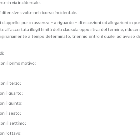
nte in via incidentale.
difensive svolte nel ricorso incidentale.
ici d’appello, pur in assenza – a riguardo – di eccezioni od allegazioni in p
 all’accertata illegittimità della clausola oppositiva del termine, riduce
riginariamente a tempo determinato, triennio entro il quale, ad avviso de
di:
 con il primo motivo:
con il terzo;
on il quarto;
on il quinto;
on il sesto;
con il settimo;
con l’ottavo;