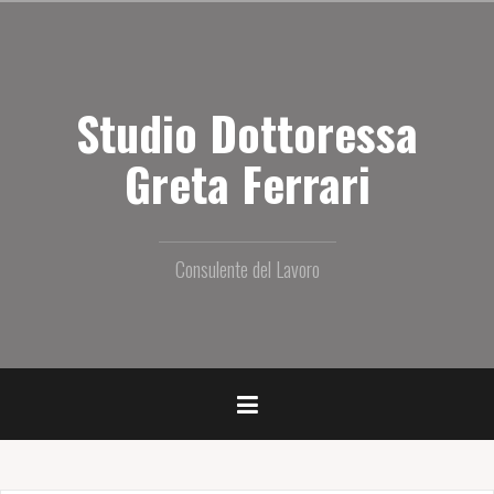
S
a
l
t
Studio Dottoressa
a
i
l
Greta Ferrari
c
o
n
t
Consulente del Lavoro
e
n
u
t
o