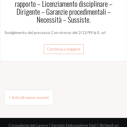
rapporto – Licenziamento disciplinare –
Dirigente – Garanzie procedimentali –
Necessità – Sussiste.
Svolgimento del processo Con ricorso del 2/12/99 la S. srl
Continua a leggere
N
Articoli meno recenti
a
v
Consulenza del Lavoro
|
Servizio Elaborazione Dati
|
Richiedi un