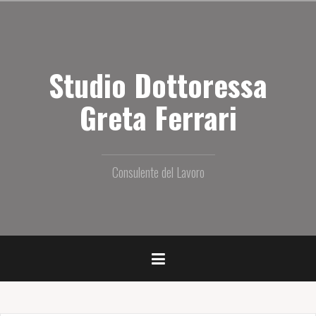
S
a
l
t
Studio Dottoressa
a
i
l
Greta Ferrari
c
o
n
t
Consulente del Lavoro
e
n
u
t
o