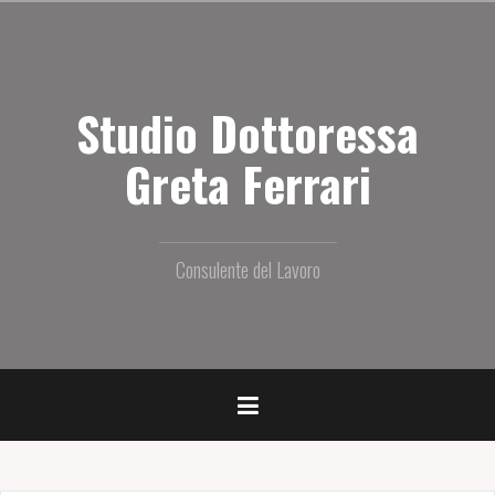
S
a
l
t
Studio Dottoressa
a
i
l
Greta Ferrari
c
o
n
t
Consulente del Lavoro
e
n
u
t
o