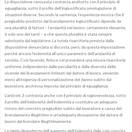
La disposizione censurata contrasta anzitutto con il principio di
eguaglianza, sotto il profilo dell’ingiustificata omologazione di
situazioni diverse. Secondo la sentenza, l’esperienza mostra che il
pregiudizio prodotto dal licenziamento ingiustificato dipende da
una pluralità di fattori – l’anzianità nel lavoro, certamente rilevante,
è solo uno dei tanti – e che questa pluralità è stata sempre
valorizzata dal legislatore. La tutela risarcitoria prevista dalla
disposizione denunciata si discosta, però, da questa impostazione
perché àncora l’indennità all’unico parametro dell’anzianità di
servizio. Così facendo, finisce col prevedere una misura risarcitoria
uniforme, indipendente dalle peculiarità e dalla diversità delle
vicende dei licenziamenti intimati dal datore di lavoro, venendo
meno all’esigenza di personalizzazione del danno subito dal
lavoratore, anch’essa imposta dal principio di eguaglianza.
L’articolo 3 contrasta anche con il principio di ragionevolezza, sotto
il profilo dell’inidoneità dell’indennità a costituire un adeguato
ristoro del concreto pregiudizio subito dal lavoratore a causa del
licenziamento illegittimo e un’adeguata dissuasione del datore di
lavoro dal licenziare illegittimamente.
La rigida dipendenza dell’aumento dell’indennità dalla sola crescita