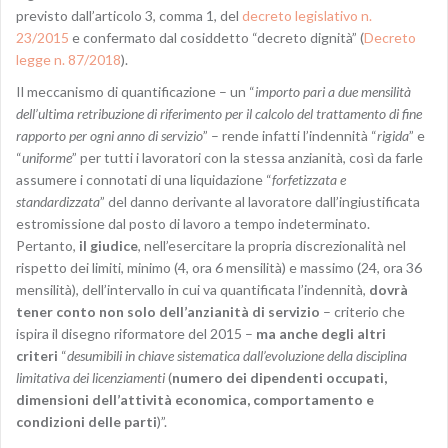
previsto dall’articolo 3, comma 1, del
decreto legislativo n.
23/2015
e confermato dal cosiddetto “decreto dignità” (
Decreto
legge n. 87/2018
).
Il meccanismo di quantificazione – un “
importo pari a due mensilità
dell’ultima retribuzione di riferimento per il calcolo del trattamento di fine
rapporto per ogni anno di servizio
” – rende infatti l’indennità “
rigida
” e
“
uniforme
” per tutti i lavoratori con la stessa anzianità, così da farle
assumere i connotati di una liquidazione “
forfetizzata e
standardizzata
” del danno derivante al lavoratore dall’ingiustificata
estromissione dal posto di lavoro a tempo indeterminato.
Pertanto,
il giudice
, nell’esercitare la propria discrezionalità nel
rispetto dei limiti, minimo (4, ora 6 mensilità) e massimo (24, ora 36
mensilità), dell’intervallo in cui va quantificata l’indennità,
dovrà
tener conto non solo dell’anzianità di servizio
– criterio che
ispira il disegno riformatore del 2015 –
ma anche degli altri
criteri
“
desumibili in chiave sistematica dall’evoluzione della disciplina
limitativa dei licenziamenti
(
numero dei dipendenti occupati,
dimensioni dell’attività economica, comportamento e
condizioni delle parti
)”.