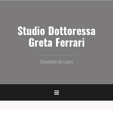
S
a
l
t
Studio Dottoressa
a
i
l
Greta Ferrari
c
o
n
t
Consulente del Lavoro
e
n
u
t
o