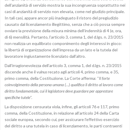
dell’anzianità di servizio mostra la sua incongruenza soprattutto nei
casi di anzianità di servizio non elevata, come nel giudizio principale.
In tali casi, appare ancor più inadeguato il ristoro del pregiudizio
causato dal licenziamento illegittimo, senza che a ciò possa sempre
ovviare la previsione della misura minima dell’indennità di 4 (e, ora,
di 6) mensilità. Pertanto, l’articolo 3, comma 1, del d.lgs. n. 23/2015
non realizza un equilibrato componimento degli interessi in gioco:
la libertà di organizzazione dell’impresa da un lato e la tutela del
lavoratore ingiustamente licenziato dall’altro.
Dall’irragionevolezza dell’articolo 3, comma 1, del d.lgs. n. 23/2015
discende anche il
vulnus
recato agli articoli 4, primo comma, e 35,
primo comma, della Costituzione. La Corte afferma: “
Il forte
coinvolgimento della persona umana (…) qualifica il diritto al lavoro come
diritto fondamentale, cui il legislatore deve guardare per apprestare
specifiche tutele
“.
La disposizione censurata viola, infine, gli articoli 76 e 117, primo
comma, della Costituzione, in relazione all’articolo 24 della Carta
sociale europea, secondo cui, per assicurare l’effettivo esercizio
del diritto a una tutela in caso di licenziamento, le parti contraenti