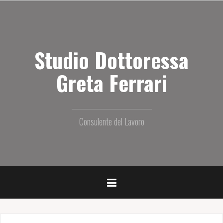
S
a
l
t
Studio Dottoressa
a
i
l
Greta Ferrari
c
o
n
t
Consulente del Lavoro
e
n
u
t
o