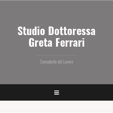
S
a
l
t
Studio Dottoressa
a
i
l
Greta Ferrari
c
o
n
t
Consulente del Lavoro
e
n
u
t
o