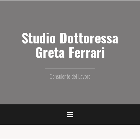
S
a
l
t
Studio Dottoressa
a
i
l
Greta Ferrari
c
o
n
t
Consulente del Lavoro
e
n
u
t
o