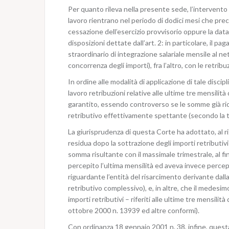
Per quanto rileva nella presente sede, l’intervento d
lavoro rientrano nel periodo di dodici mesi che pre
cessazione dell’esercizio provvisorio oppure la data d
disposizioni dettate dall’art. 2: in particolare, i
straordinario di integrazione salariale mensile al n
concorrenza degli importi), fra l’altro, con le retribu
In ordine alle modalità di applicazione di tale discip
lavoro retribuzioni relative alle ultime tre mensil
garantito, essendo controverso se le somme già ric
retributivo effettivamente spettante (secondo la te
La giurisprudenza di questa Corte ha adottato, al r
residua dopo la sottrazione degli importi retributivi
somma risultante con il massimale trimestrale, al fi
percepito l’ultima mensilità ed aveva invece percepi
riguardante l’entità del risarcimento derivante dalla
retributivo complessivo), e, in altre, che il mede
importi retributivi – riferiti alle ultime tre mensil
ottobre 2000 n. 13939 ed altre conformi).
Con ordinanza 18 gennaio 2001 n. 38, infine, questa 