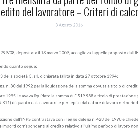
edito del lavoratore – Criteri di calc
3 Agosto 2016
 799/08, depositata il 13 marzo 2009, accoglieva l’appello proposto dall’I
onendo quanto segue:
della società C. srl, dichiarata fallita in data 27 ottobre 1994;
s. n. 80 del 1992 per la liquidazione della somma dovuta a titolo di crediti 
e 1995, le aveva liquidato la somma di £ 519.988 a titolo di prestazione per
811) di quanto dalla lavoratrice percepito dal datore di lavoro nel periodo 
zione dell’INPS contrastava con il legge delega n. 428 del 1990 e chied
mporti corrispondenti al credito relativo all’ultimo periodo di lavoro non