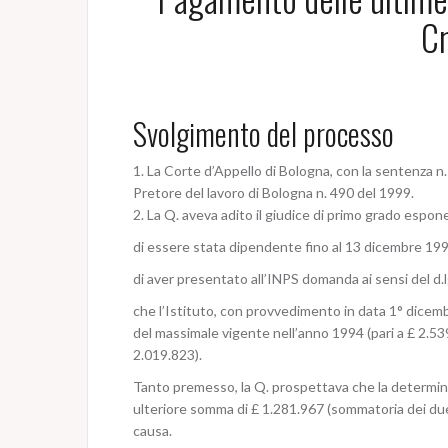
Cr
Svolgimento del processo
1. La Corte d’Appello di Bologna, con la sentenza n.
Pretore del lavoro di Bologna n. 490 del 1999.
2. La Q. aveva adito il giudice di primo grado esp
di essere stata dipendente fino al 13 dicembre 1993 
di aver presentato all’INPS domanda ai sensi del d.lg
che l’Istituto, con provvedimento in data 1° dicembr
del massimale vigente nell’anno 1994 (pari a £ 2.539.
2.019.823).
Tanto premesso, la Q. prospettava che la determina
ulteriore somma di £ 1.281.967 (sommatoria dei due i
causa.