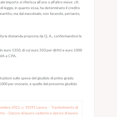
e importo si riferisca all’uno o all’altro mese: cfr.
 di legge, in quanto essa, ha determinato il credito
arantito, ma dal massimale, non facendo, pertanto,
colta la domanda proposta da Q. A., confermandosi le
in euro 1350, di cui euro 350 per diritti e euro 1000
 IVA e CPA.
izioni sulle spese del giudizio di primo grado.
 1000 per onorario, e quelle del presente giudizio
embre 2011, n. 19291 Lavoro – Trasferimento di
to – Datore di lavoro cedente e datore di lavoro