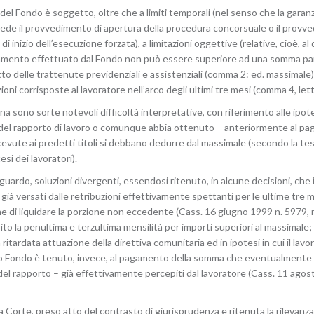
el Fondo è soggetto, oltre che a limiti temporali (nel senso che la garanzi
cede il provvedimento di apertura della procedura concorsuale o il provved
i inizio dell’esecuzione forzata), a limitazioni oggettive (relative, cioè, a
l pagamento effettuato dal Fondo non può essere superiore ad una somma pa
etto delle trattenute previdenziali e assistenziali (comma 2: ed. massimal
zioni corrisposte al lavoratore nell’arco degli ultimi tre mesi (comma 4, lett
lina sono sorte notevoli difficoltà interpretative, con riferimento alle ipote
ità del rapporto di lavoro o comunque abbia ottenuto – anteriormente al p
evute ai predetti titoli si debbano dedurre dal massimale (secondo la tes
si dei lavoratori).
iguardo, soluzioni divergenti, essendosi ritenuto, in alcune decisioni, c
 già versati dalle retribuzioni effettivamente spettanti per le ultime tre 
ne di liquidare la porzione non eccedente (Cass. 16 giugno 1999 n. 5979, re
to la penultima e terzultima mensilità per importi superiori al massimale;
 ritardata attuazione della direttiva comunitaria ed in ipotesi in cui il lav
simo Fondo è tenuto, invece, al pagamento della somma che eventualmente 
ità del rapporto – già effettivamente percepiti dal lavoratore (Cass. 11 ag
Corte, preso atto del contrasto di giurisprudenza e ritenuta la rilevanza, 