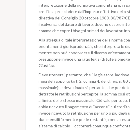
interpretazione della normativa comunitaria e, in pa
credito a prescindere dall’importo effettivo dello st
direttiva del Consiglio 20 ottobre 1980, 80/987/CEE,
insolvenza del datore di lavoro, devono essere inte
somma che copre i bisogni primari dei lavoratori int
Alla stregua di tale interpretazione della norma com
orientamenti giurisprudenziali, che interpreta le dis
mentre non può condividersi il diverso orientament
presuppone invece una ratio legis (di tutela omogen
Giustizia.
Deve ritenersi, pertanto, che il legislatore, laddov
mesi del rapporto (art. 2, comma 4, del d. Igs. n. 8
massimale); e deve ribadirsi, pertanto, che per deter
detratte le retribuzioni percepite: la somma così 
al limite dello stesso massimale. Ciò vale per tutte l
abbia ricevuto il pagamento di “acconti” sul credito
invece ricevuto la retribuzione per uno o più degli 
due mensilità) mentre per le restanti (o per la rest
sistema dì calcolo – occorrerà comunque confrontare 