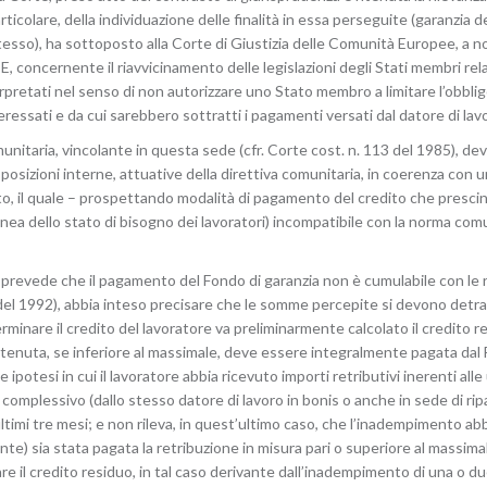
rticolare, della individuazione delle finalità in essa perseguite (garanzia
esso), ha sottoposto alla Corte di Giustizia delle Comunità Europee, a norm
 concernente il riavvicinamento delle legislazioni degli Stati membri relati
rpretati nel senso di non autorizzare uno Stato membro a limitare l’obbli
eressati e da cui sarebbero sottratti i pagamenti versati dal datore di lavo
unitaria, vincolante in questa sede (cfr. Corte cost. n. 113 del 1985), dev
posizioni interne, attuative della direttiva comunitaria, in coerenza con un
o, il quale – prospettando modalità di pagamento del credito che prescin
ea dello stato di bisogno dei lavoratori) incompatibile con la norma comu
e prevede che il pagamento del Fondo di garanzia non è cumulabile con le re
0 del 1992), abbia inteso precisare che le somme percepite si devono detrar
minare il credito del lavoratore va preliminarmente calcolato il credito rel
ottenuta, se inferiore al massimale, deve essere integralmente pagata dal
e ipotesi in cui il lavoratore abbia ricevuto importi retributivi inerenti all
 complessivo (dallo stesso datore di lavoro in bonis o anche in sede di ri
ultimi tre mesi; e non rileva, in quest’ultimo caso, che l’inadempimento a
ante) sia stata pagata la retribuzione in misura pari o superiore al massima
il credito residuo, in tal caso derivante dall’inadempimento di una o due r