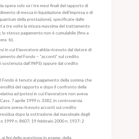
a opera solo se i tre mesi finali del rapporto di
imento di messa in liquidazione dell’impresa o di
l quantum della prestazione), specificate dalle
ri a tre volte la misura massima del trattamento
e); lo stesso pagamento non è cumulabile (fino a
era -b).
si in cui il lavoratore abbia ricevuto dal datore di
agamento del Fondo – “acconti” sul credito
i sostenuta dall’INPS) oppure dal credito
he il Fondo è tenuto al pagamento della somma che
mensilità del rapporto e dopo il confronto della
lativa ad ipotesi in cui il lavoratore non aveva
 Cass. 7 aprile 1999 n. 3382, in controversia
oratore aveva ricevuto acconti sul credito
residua dopo la sottrazione dal massimale degli
osto 1999 n. 8607; 19 febbraio 2000 n. 1937; 2
ai fini della questione in esame, della