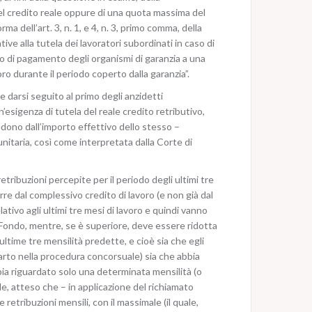
 del credito reale oppure di una quota massima del
a dell’art. 3, n. 1, e 4, n. 3, primo comma, della
ve alla tutela dei lavoratori subordinati in caso di
go di pagamento degli organismi di garanzia a una
ro durante il periodo coperto dalla garanzia”.
e darsi seguito al primo degli anzidetti
’esigenza di tutela del reale credito retributivo,
dono dall’importo effettivo dello stesso –
nitaria, così come interpretata dalla Corte di
tribuzioni percepite per il periodo degli ultimi tre
re dal complessivo credito di lavoro (e non già dal
ativo agli ultimi tre mesi di lavoro e quindi vanno
 Fondo, mentre, se è superiore, deve essere ridotta
e ultime tre mensilità predette, e cioè sia che egli
parto nella procedura concorsuale) sia che abbia
bbia riguardato solo una determinata mensilità (o
le, atteso che – in applicazione del richiamato
etribuzioni mensili, con il massimale (il quale,