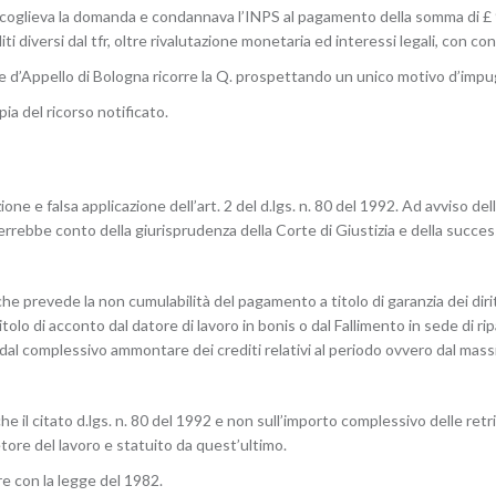
accoglieva la domanda e condannava l’INPS al pagamento della somma di £ 
diti diversi dal tfr, oltre rivalutazione monetaria ed interessi legali, con c
e d’Appello di Bologna ricorre la Q. prospettando un unico motivo d’imp
opia del ricorso notificato.
one e falsa applicazione dell’art. 2 del d.lgs. n. 80 del 1992. Ad avviso del
rebbe conto della giurisprudenza della Corte di Giustizia e della success
2, che prevede la non cumulabilità del pagamento a titolo di garanzia dei dir
tolo di acconto dal datore di lavoro in bonis o dal Fallimento in sede di 
dal complessivo ammontare dei crediti relativi al periodo ovvero dal massi
 il citato d.lgs. n. 80 del 1992 e non sull’importo complessivo delle retri
ore del lavoro e statuito da quest’ultimo.
e con la legge del 1982.