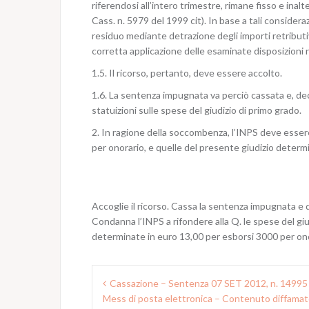
riferendosi all’intero trimestre, rimane fisso e inalt
Cass. n. 5979 del 1999 cit). In base a tali considera
residuo mediante detrazione degli importi retribut
corretta applicazione delle esaminate disposizioni 
1.5. Il ricorso, pertanto, deve essere accolto.
1.6. La sentenza impugnata va perciò cassata e, dec
statuizioni sulle spese del giudizio di primo grado.
2. In ragione della soccombenza, l’INPS deve essere 
per onorario, e quelle del presente giudizio determ
Accoglie il ricorso. Cassa la sentenza impugnata e 
Condanna l’INPS a rifondere alla Q. le spese del giud
determinate in euro 13,00 per esborsi 3000 per ono
N
Cassazione – Sentenza 07 SET 2012, n. 14995 
Mess di posta elettronica – Contenuto diffamat