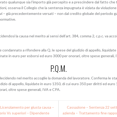
erato qualunque sia l’importo già percepito e a prescindere dal fatto che tal
zioni, osserva il Collegio che la sentenza impugnata è viziata da violazione
ivi – già precedentemente versati – non dal credito globale del periodo g
normative.
idendosi la causa nel merito ai sensi dell’art. 384, comma 2, c.p.c. va ac
condannato a rifondere alla Q. le spese del giudizio di appello, liquidate 
inate in euro per esborsi ed euro 3000 per onorari, oltre spese generali,
P.Q.M.
decidendo nel merito accoglie la domanda del lavoratore. Conferma le statu
izio di appello, liquidate in euro 1350, di cui euro 350 per diritti ed euro
rari, oltre spese generali, IVA e CPA.
Licenziamento per giusta causa –
Cassazione – Sentenza 22 sett
orio Vs superiori – Dipendente
azienda – Trattamento fine rappor