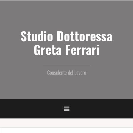
S
a
l
t
Studio Dottoressa
a
i
l
Greta Ferrari
c
o
n
t
Consulente del Lavoro
e
n
u
t
o