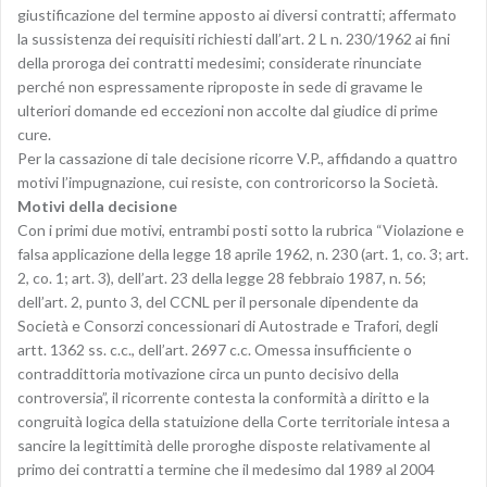
giustificazione del termine apposto ai diversi contratti; affermato
la sussistenza dei requisiti richiesti dall’art. 2 L n. 230/1962 ai fini
della proroga dei contratti medesimi; considerate rinunciate
perché non espressamente riproposte in sede di gravame le
ulteriori domande ed eccezioni non accolte dal giudice di prime
cure.
Per la cassazione di tale decisione ricorre V.P., affidando a quattro
motivi l’impugnazione, cui resiste, con controricorso la Società.
Motivi della decisione
Con i primi due motivi, entrambi posti sotto la rubrica “Violazione e
falsa applicazione della legge 18 aprile 1962, n. 230 (art. 1, co. 3; art.
2, co. 1; art. 3), dell’art. 23 della legge 28 febbraio 1987, n. 56;
dell’art. 2, punto 3, del CCNL per il personale dipendente da
Società e Consorzi concessionari di Autostrade e Trafori, degli
artt. 1362 ss. c.c., dell’art. 2697 c.c. Omessa insufficiente o
contraddittoria motivazione circa un punto decisivo della
controversia”, il ricorrente contesta la conformità a diritto e la
congruità logica della statuizione della Corte territoriale intesa a
sancire la legittimità delle proroghe disposte relativamente al
primo dei contratti a termine che il medesimo dal 1989 al 2004