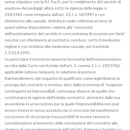
aveva stipulato con la A.l. S.p.A., per lo svolgimento del servizio di
esazione dei pedaggi, allora sotto la vigenza della legge n.
230/1962 come integrata dall’art. 23, l. n. 56/1987 e con
riferimento alla causale, definita in sede collettiva ai sensi dì
quest’ultima disposizione, relativa alla “necessità
dell’espletamento del servizio in concomitanza di assenze per ferie”
nonché con riferimento al contratto concluso, sotto il medesimo
regime e con richiamo alla medesima causale, per il periodo
1.7/31.8.1995.
In particolare il ricorrente lamenta l’erroneità dell’interpretazione
accolta dalla Corte territoriale dell’art. 2, comma 1, l. n. 230/1962,
applicabile ratione temporis, in relazione al preteso
fraintendimento del requisito ivi qualificato come legittimante la
proroga del contratto a termine, dato dalla ricorrenza di “esigenze
contingenti ed imprevedibili, comunque diverse da quelle che
costituivano la ragione dell’iniziale contratto”, derivante dalla sua
assunzione in un’accezione per la quale l’imprevedibilità non può
essere intesa in senso assoluto ma si concreta nel manifestarsi
successivo di circostanze insuscettibili di essere tenute in
considerazione al momento della conclusione del contratto alla
stregua di una programmazione dell’attività di impresa fondata su