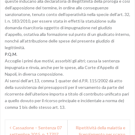
queste inducano alla declaratoria di illegittimità della proroga e così
dell’apposizione del termine, in ordine alle conseguenze
sanzionatone, tenuto conto dell’operatività nella specie dell’art. 32,
l. n. 183/2010, per essere stata in effetti la statuizione sulla
domanda risarcitoria oggetto di impugnazione nel giudizio
d’appello, ostativa alla formazione sul punto di un giudicato interno,
nonché all’attribuzione delle spese del presente giudizio di
legittimità.
P.Q.M.
Accoglie i primi due motivi, assorbiti gli altri; cassa la sentenza
impugnata e rinvia, anche per le spese, alla Corte d’Appello di
Napoli, in diversa composizione.
Ai sensi dell’art.13, comma 1 quater del d.P.R. 115/2002 dà atto
della sussistenza dei presupposti per il versamento da parte del
ricorrente dell’ulteriore importo a titolo di contributo unificato pari
a quello dovuto per il ricorso principale e incidentale a norma de)
comma 1 bis dello stesso art. 13.
N
Cassazione – Sentenza 07
Ripetitività della malattia e
settembre 2015, n. 17707
licenziamento per scarso