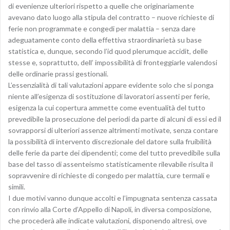
di evenienze ulteriori rispetto a quelle che originariamente
avevano dato luogo alla stipula del contratto – nuove richieste di
ferie non programmate e congedi per malattia – senza dare
adeguatamente conto della effettiva straordinarietà su base
statistica e, dunque, secondo l’id quod plerumque accidit, delle
stesse e, soprattutto, dell’ impossibilità di fronteggiarle valendosi
delle ordinarie prassi gestionali.
L’essenzialità di tali valutazioni appare evidente solo che si ponga
niente all’esigenza di sostituzione di lavoratori assenti per ferie,
esigenza la cui copertura ammette come eventualità del tutto
prevedibile la prosecuzione del periodi da parte di alcuni di essi ed il
sovrapporsi di ulteriori assenze altrimenti motivate, senza contare
la possibilità di intervento discrezionale del datore sulla fruibilità
delle ferie da parte dei dipendenti; come del tutto prevedibile sulla
base del tasso di assenteismo statisticamente rilevabile risulta il
sopravvenire di richieste di congedo per malattia, cure termali e
simili.
I due motivi vanno dunque accolti e l’impugnata sentenza cassata
con rinvio alla Corte d’Appello di Napoli, in diversa composizione,
che procederà alle indicate valutazioni, disponendo altresì, ove