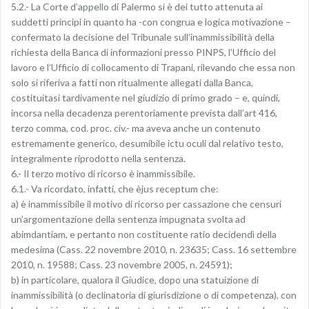
5.2.- La Corte d’appello di Palermo si è dei tutto attenuta ai
suddetti principi in quanto ha -con congrua e logica motivazione –
confermato la decisione del Tribunale sull’inammissibilità della
richiesta della Banca di informazioni presso PINPS, l’Ufficio del
lavoro e l’Ufficio di collocamento di Trapani, rilevando che essa non
solo si riferiva a fatti non ritualmente allegati dalla Banca,
costituitasi tardivamente nel giudizio di primo grado – e, quindi,
incorsa nella decadenza perentoriamente prevista dall’art 416,
terzo comma, cod. proc. civ.- ma aveva anche un contenuto
estremamente generico, desumibile ictu oculi dal relativo testo,
integralmente riprodotto nella sentenza.
6.- Il terzo motivo di ricorso è inammissibile.
6.1.- Va ricordato, infatti, che èjus receptum che:
a) è inammissibile il motivo di ricorso per cassazione che censuri
un’argomentazione della sentenza impugnata svolta ad
abimdantiam, e pertanto non costituente ratio decidendì della
medesima (Cass. 22 novembre 2010, n. 23635; Cass. 16 settembre
2010, n. 19588; Cass. 23 novembre 2005, n. 24591);
b) in particolare, qualora il Giudice, dopo una statuizione di
inammissibilità (o declinatoria di giurisdizione o di competenza), con