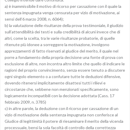
a) è inammissibile il motivo di ricorso per cassazione con il quale la
sentenza impugnata venga censurata per vizio di motivazione, ai
sensi dell’6 marzo 2008, n. 6064);
b) la valutazione delle risultanze della prova testimoniale, il giudizio
sull’attendibilità dei testi e sulla credibilità di alcuni invece che di
altri, come la scelta, tra le varie risultanze probatorie, di quelle
ritenute più idonee a sorreggere la motivazione, involgono
apprezzamenti di fatto riservati al giudice del merito, il quale nel
porre a fondamento della propria decisione una fonte di prova con
esclusione di altre, non incontra altro limite che quello di indicare le
ragioni del proprio convincimento, senza essere tenuto a discutere
ogni singolo elemento o a confutare tutte le deduzioni difensive,
dovendo ritenersi implicitamente disattesi tutti i rilievi e
circostanze che, sebbene non menzionati specificamente, sono
logicamente incompatibili con la decisione adottata (Cass. 17
febbraio 2009, n. 3785)
c) in altre parole, la deduzione con il ricorso per cassazione di un
vizio di motivazione della sentenza impugnata non conferisce al
Giudice di legittimità il potere di riesaminare il merito della vicenda
processuale, bensì la sola facoltà di controllo della correttezza