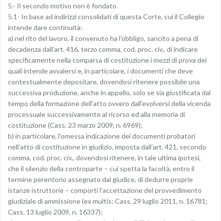
5.- Il secondo motivo non è fondato.
5.1- In base ad indirizzi consolidati di questa Corte, cui il Collegio
intende dare continuità:
a) nel rito del lavoro, il convenuto ha l’obbligo, sancito a pena di
decadenza dall’art. 416, terzo comma, cod. proc. civ., di indicare
specificamente nella comparsa di costituzione i mezzi di prova dei
quali intende avvalersi e, in particolare, i documenti che deve
contestualmente depositare, dovendosi ritenere possibile una
successiva produzione, anche in appello, solo se sia giustificata dal
tempo della formazione dell’atto ovvero dall’evolversi della vicenda
processuale successivamente al ricorso ed alla memoria di
costituzione (Cass. 23 marzo 2009, n. 6969);
b) in particolare, l’omessa indicazione dei documenti probatori
nell’atto di costituzione in giudizio, imposta dall’art. 421, secondo
comma, cod. proc. civ., dovendosi ritenere, in tale ultima ipotesi,
che il silenzio della controparte – cui spetta la facoltà, entro il
termine perentorio assegnato dal giudice, di dedurre proprie
istanze istruttorie – comporti l’accettazione del provvedimento
giudiziale di ammissione (ex multis: Cass. 29 luglio 2011, n. 16781;
Cass. 13 luglio 2009, n. 16337);