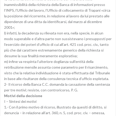
inammissibilità della richiesta della Banca di informazioni presso
l’INPS, l’Ufficio del lavoro, l’Ufficio di collocamento di Trapani «circa
la posizione del ricorrente, in relazione al lavoro da lui prestato alle
dipendenze di una ditta da identificarsi, dal marzo al dicembre
2001»;
l) infatti, la decadenza su rilevata non era, nella specie, in alcun
modo superabile e d’altra parte non sussistevano i presupposti per
l’esercizio dei poteri d’ufficio di cui all’art. 421 cod. proc. civ., tanto
più che dal carattere estremamente generico della richiesta si
desume la sua finalità meramente esplorativa;
m) infine va respinta l’ulteriore doglianza sull’entità della
retribuzione mensile assunta come parametro per il risarcimento,
visto che la relativa individuazione è stata effettuata dal Tribunale
in base alle risultanze della consulenza tecnica d’ufficio espletata.
2- Il ricorso della Banca C.C. domanda la cassazione della sentenza
per tre motivi; resiste, con controricorso, P. G.
Motivi della decisione
I – Sintesi dei motivi
1.- Con il primo motivo di ricorso, illustrato da quesiti di diritto, si
denuncia – in relazione all’art. 360, n. 5, cod. proc. civ. – omessa,