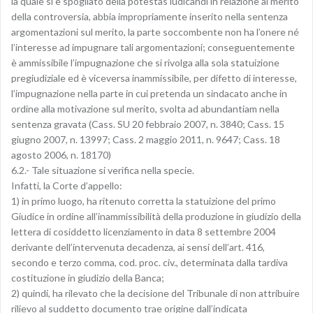
la quale si è spogliato della potestas iudicandi in relazione al merito
della controversia, abbia impropriamente inserito nella sentenza
argomentazioni sul merito, la parte soccombente non ha l’onere né
l’interesse ad impugnare tali argomentazioni; conseguentemente
è ammissibile l’impugnazione che si rivolga alla sola statuizione
pregiudiziale ed è viceversa inammissibile, per difetto di interesse,
l’impugnazione nella parte in cui pretenda un sindacato anche in
ordine alla motivazione sul merito, svolta ad abundantiam nella
sentenza gravata (Cass. SU 20 febbraio 2007, n. 3840; Cass. 15
giugno 2007, n. 13997; Cass. 2 maggio 2011, n. 9647; Cass. 18
agosto 2006, n. 18170)
6.2.- Tale situazione si verifica nella specie.
Infatti, la Corte d’appello:
1) in primo luogo, ha ritenuto corretta la statuizione del primo
Giudice in ordine all’inammissibilità della produzione in giudizio della
lettera di cosiddetto licenziamento in data 8 settembre 2004
derivante dell’intervenuta decadenza, ai sensi dell’art. 416,
secondo e terzo comma, cod. proc. civ., determinata dalla tardiva
costituzione in giudizio della Banca;
2) quindi, ha rilevato che la decisione del Tribunale di non attribuire
rilievo al suddetto documento trae origine dall’indicata