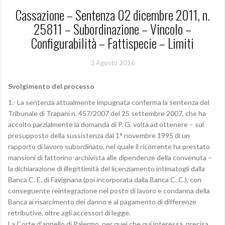
Cassazione – Sentenza 02 dicembre 2011, n.
25811 – Subordinazione – Vincolo –
Configurabilità – Fattispecie – Limiti
3 Agosto 2016
Svolgimento del processo
1.- La sentenza attualmente impugnata conferma la sentenza del
Tribunale di Trapani n. 457/2007 del 25 settembre 2007, che ha
accolto parzialmente la domanda di P. G. volta ad ottenere – sul
presupposto della sussistenza dal 1° novembre 1995 di un
rapporto di lavoro subordinato, nel quale il ricorrente ha prestato
mansioni di fattorino-archivista alle dipendenze della convenuta –
la dichiarazione di illegittimità del licenziamento intimatogli dalla
Banca C. E. di Favignana (poi incorporata dalla Banca C. C.), con
conseguente reintegrazione nel posto di lavoro e condanna della
Banca ai risarcimento dei danno e al pagamento di differenze
retributive, oltre agli accessori di legge.
La Corte d’appello di Palermo, per quel che qui interessa, precisa