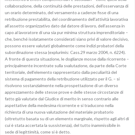
collaborazione, della continuità delle prestazioni, dell’osservanza di
un orario determinato, del versamento a cadenze fisse di una
retribuzione prestabilita, del coordinamento dell’attività lavorativa
all’assetto organizzativo dato dal datore di lavoro, dell’assenza in
capo al lavoratore di una sia pur minima struttura imprenditoriale –
che, benché isolatamente considerati siano privi di valore decisivo,
possono essere valutati globalmente come indizi probatori della
subordinazione stessa (explurimis: Cass.29 marzo 2004, n. 6224).
A fronte di questa situazione, le doglianze mosse dalla ricorrente –
principalmente incentrate sulla svalutazione, da parte della Corte
territoriale, dell’elemento rappresentato dalla peculiarità del
sistema di pagamento della retribuzione utilizzato per il G. – si
risolvono sostanzialmente nella prospettazione di un diverso
apprezzamento delle stesse prove e delle stesse circostanze di
fatto già valutate dal Giudice di merito in senso contrario alle
aspettative della medesima ricorrente e si traducono nella
richiesta di una nuova valutazione del materiale probatorio
(oltretutto basata su di un elemento marginale, rispetto agli altri di
cui è stata accertata la sussistenza), del tutto inammissibile in
sede di legittimità, come si è detto.