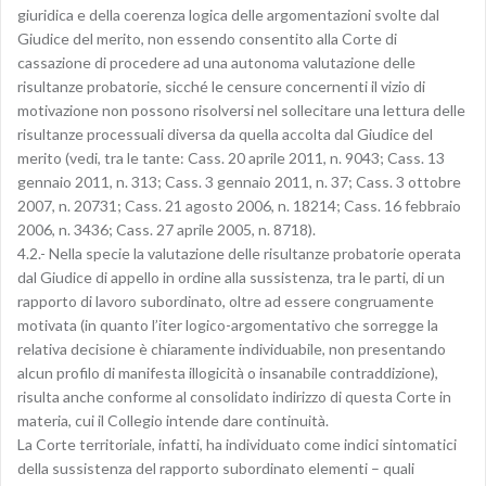
giuridica e della coerenza logica delle argomentazioni svolte dal
Giudice del merito, non essendo consentito alla Corte di
cassazione di procedere ad una autonoma valutazione delle
risultanze probatorie, sicché le censure concernenti il vizio di
motivazione non possono risolversi nel sollecitare una lettura delle
risultanze processuali diversa da quella accolta dal Giudice del
merito (vedi, tra le tante: Cass. 20 aprile 2011, n. 9043; Cass. 13
gennaio 2011, n. 313; Cass. 3 gennaio 2011, n. 37; Cass. 3 ottobre
2007, n. 20731; Cass. 21 agosto 2006, n. 18214; Cass. 16 febbraio
2006, n. 3436; Cass. 27 aprile 2005, n. 8718).
4.2.- Nella specie la valutazione delle risultanze probatorie operata
dal Giudice di appello in ordine alla sussistenza, tra le parti, di un
rapporto di lavoro subordinato, oltre ad essere congruamente
motivata (in quanto l’iter logico-argomentativo che sorregge la
relativa decisione è chiaramente individuabile, non presentando
alcun profilo di manifesta illogicità o insanabile contraddizione),
risulta anche conforme al consolidato indirizzo di questa Corte in
materia, cui il Collegio intende dare continuità.
La Corte territoriale, infatti, ha individuato come indici sintomatici
della sussistenza del rapporto subordinato elementi – quali