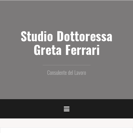
S
a
l
t
Studio Dottoressa
a
i
l
Greta Ferrari
c
o
n
t
Consulente del Lavoro
e
n
u
t
o