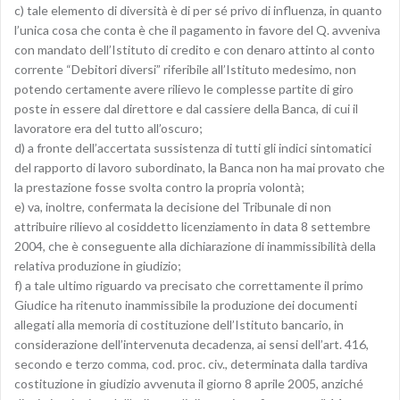
c) tale elemento di diversità è di per sé privo di influenza, in quanto
l’unica cosa che conta è che il pagamento in favore del Q. avveniva
con mandato dell’Istituto di credito e con denaro attinto al conto
corrente “Debitori diversi” riferibile all’Istituto medesimo, non
potendo certamente avere rilievo le complesse partite di giro
poste in essere dal direttore e dal cassiere della Banca, di cui il
lavoratore era del tutto all’oscuro;
d) a fronte dell’accertata sussistenza di tutti gli indici sintomatici
del rapporto di lavoro subordinato, la Banca non ha mai provato che
la prestazione fosse svolta contro la propria volontà;
e) va, inoltre, confermata la decisione del Tribunale di non
attribuire rilievo al cosiddetto licenziamento in data 8 settembre
2004, che è conseguente alla dichiarazione di inammissibilità della
relativa produzione in giudizio;
f) a tale ultimo riguardo va precisato che correttamente il primo
Giudice ha ritenuto inammissibile la produzione dei documenti
allegati alla memoria di costituzione dell’Istituto bancario, in
considerazione dell’intervenuta decadenza, ai sensi dell’art. 416,
secondo e terzo comma, cod. proc. civ., determinata dalla tardiva
costituzione in giudizio avvenuta il giorno 8 aprile 2005, anziché