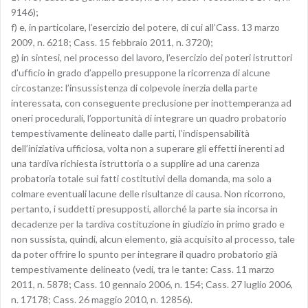
9146);
f) e, in particolare, l’esercizio del potere, di cui all’Cass. 13 marzo
2009, n. 6218; Cass. 15 febbraio 2011, n. 3720);
g) in sintesi, nel processo del lavoro, l’esercizio dei poteri istruttori
d’ufficio in grado d’appello presuppone la ricorrenza di alcune
circostanze: l’insussistenza di colpevole inerzia della parte
interessata, con conseguente preclusione per inottemperanza ad
oneri procedurali, l’opportunità di integrare un quadro probatorio
tempestivamente delineato dalle parti, l’indispensabilità
dell’iniziativa ufficiosa, volta non a superare gli effetti inerenti ad
una tardiva richiesta istruttoria o a supplire ad una carenza
probatoria totale sui fatti costitutivi della domanda, ma solo a
colmare eventuali lacune delle risultanze di causa. Non ricorrono,
pertanto, i suddetti presupposti, allorché la parte sia incorsa in
decadenze per la tardiva costituzione in giudizio in primo grado e
non sussista, quindi, alcun elemento, già acquisito al processo, tale
da poter offrire lo spunto per integrare il quadro probatorio già
tempestivamente delineato (vedi, tra le tante: Cass. 11 marzo
2011, n. 5878; Cass. 10 gennaio 2006, n. 154; Cass. 27 luglio 2006,
n. 17178; Cass. 26 maggio 2010, n. 12856).