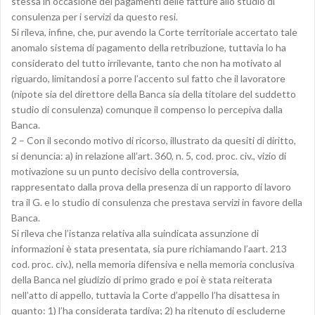
stessa in occasione dei pagamenti delle fatture allo studio di
consulenza per i servizi da questo resi.
Si rileva, infine, che, pur avendo la Corte territoriale accertato tale
anomalo sistema di pagamento della retribuzione, tuttavia lo ha
considerato del tutto irrilevante, tanto che non ha motivato al
riguardo, limitandosi a porre l’accento sul fatto che il lavoratore
(nipote sia del direttore della Banca sia della titolare del suddetto
studio di consulenza) comunque il compenso lo percepiva dalla
Banca.
2 – Con il secondo motivo di ricorso, illustrato da quesiti di diritto,
si denuncia: a) in relazione all’art. 360, n. 5, cod. proc. civ., vizio di
motivazione su un punto decisivo della controversia,
rappresentato dalla prova della presenza di un rapporto di lavoro
tra il G. e lo studio di consulenza che prestava servizi in favore della
Banca.
Si rileva che l’istanza relativa alla suindicata assunzione di
informazioni è stata presentata, sia pure richiamando l’aart. 213
cod. proc. civ.), nella memoria difensiva e nella memoria conclusiva
della Banca nel giudizio di primo grado e poi è stata reiterata
nell’atto di appello, tuttavia la Corte d’appello l’ha disattesa in
quanto: 1) l’ha considerata tardiva; 2) ha ritenuto di escluderne