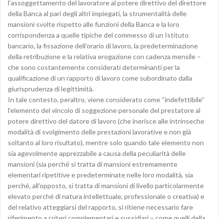
l’assoggettamento del lavoratore al potere direttivo del direttore
della Banca al pari degli altri impiegati, la strumentalità delle
mansioni svolte rispetto alle funzioni della Banca e la loro
corrispondenza a quelle tipiche del commesso di un Istituto
bancario, la fissazione dell’orario di lavoro, la predeterminazione
della retribuzione e la relativa erogazione con cadenza mensile –
che sono costantemente considerati determinanti per la
qualificazione di un rapporto di lavoro come subordinato dalla
giurisprudenza di legittimità.
In tale contesto, peraltro, viene considerato come “indefettibile”
l’elemento del vincolo di soggezione personale del prestatore al
potere direttivo del datore di lavoro (che inerisce alle intrinseche
modalità di svolgimento delle prestazioni lavorative e non già
soltanto al loro risultato), mentre solo quando tale elemento non
sia agevolmente apprezzabile a causa della peculiarità delle
mansioni (sia perché si tratta di mansioni estremamente
elementari ripetitive e predeterminate nelle loro modalità, sia
perché, all’opposto, si tratta di mansioni di livello particolarmente
elevato perché di natura intellettuale, professionale o creativa) e
del relativo atteggiarsi del rapporto, si ritiene necessario fare
riferimento a criteri complementari e sussidiari – come quelli della