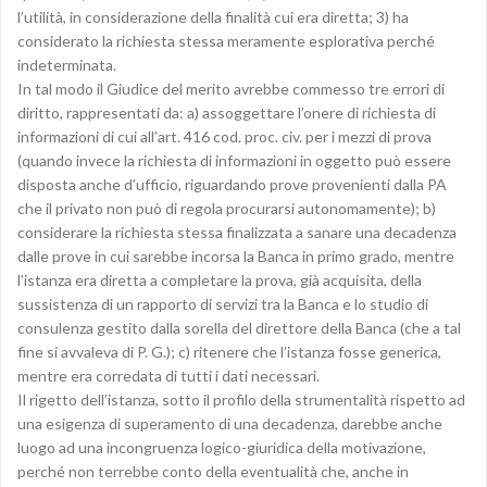
l’utilità, in considerazione della finalità cui era diretta; 3) ha
considerato la richiesta stessa meramente esplorativa perché
indeterminata.
In tal modo il Giudice del merito avrebbe commesso tre errori di
diritto, rappresentati da: a) assoggettare l’onere di richiesta di
informazioni di cui all’art. 416 cod. proc. civ. per i mezzi di prova
(quando invece la richiesta di informazioni in oggetto può essere
disposta anche d’ufficio, riguardando prove provenienti dalla PA
che il privato non può di regola procurarsi autonomamente); b)
considerare la richiesta stessa finalizzata a sanare una decadenza
dalle prove in cui sarebbe incorsa la Banca in primo grado, mentre
l’istanza era diretta a completare la prova, già acquisita, della
sussistenza di un rapporto di servizi tra la Banca e lo studio di
consulenza gestito dalla sorella del direttore della Banca (che a tal
fine si avvaleva di P. G.); c) ritenere che l’istanza fosse generica,
mentre era corredata di tutti i dati necessari.
Il rigetto dell’istanza, sotto il profilo della strumentalità rispetto ad
una esigenza di superamento di una decadenza, darebbe anche
luogo ad una incongruenza logico-giuridica della motivazione,
perché non terrebbe conto della eventualità che, anche in