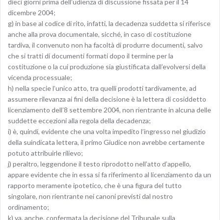
dieci giorni prima dell’udienza di discussione fissata per il 14
dicembre 2004;
g) in base al codice di rito, infatti, la decadenza suddetta si riferisce
anche alla prova documentale, sicché, in caso di costituzione
tardiva, il convenuto non ha facoltà di produrre documenti, salvo
che si tratti di documenti formati dopo il termine per la
costituzione o la cui produzione sia giustificata dall’evolversi della
vicenda processuale;
h) nella specie l’unico atto, tra quelli prodotti tardivamente, ad
assumere rilevanza ai fini della decisione è la lettera di cosiddetto
licenziamento dell’8 settembre 2004, non rientrante in alcuna delle
suddette eccezioni alla regola della decadenza;
i) è, quindi, evidente che una volta impedito l’ingresso nel giudizio
della suindicata lettera, il primo Giudice non avrebbe certamente
potuto attribuirle rilievo;
j) peraltro, leggendone il testo riprodotto nell’atto d’appello,
appare evidente che in essa si fa riferimento al licenziamento da un
rapporto meramente ipotetico, che è una figura del tutto
singolare, non rientrante nei canoni previsti dal nostro
ordinamento;
k) va, anche, confermata la decisione del Tribunale sulla