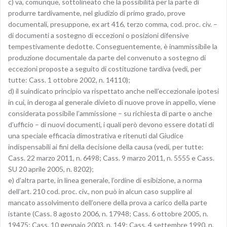
c) va, comunque, sottolineato che la possibilità per la parte di
produrre tardivamente, nel giudizio di primo grado, prove
documentali, presuppone, ex art 416, terzo comma, cod. proc. civ. –
di documenti a sostegno di eccezioni o posizioni difensive
tempestivamente dedotte. Conseguentemente, è inammissibile la
produzione documentale da parte del convenuto a sostegno di
eccezioni proposte a seguito di costituzione tardiva (vedi, per
tutte: Cass. 1 ottobre 2002, n. 14110);
d) il suindicato principio va rispettato anche nell’eccezionale ipotesi
in cui, in deroga al generale divieto di nuove prove in appello, viene
considerata possibile l’ammissione – su richiesta di parte o anche
d’ufficio – di nuovi documenti, i quali però devono essere dotati di
una speciale efficacia dimostrativa e ritenuti dal Giudice
indispensabili ai fini della decisione della causa (vedi, per tutte:
Cass. 22 marzo 2011, n. 6498; Cass. 9 marzo 2011, n. 5555 e Cass.
SU 20 aprile 2005, n. 8202);
e) d’altra parte, in linea generale, l’ordine di esibizione, a norma
dell’art. 210 cod. proc. civ., non può in alcun caso supplire al
mancato assolvimento dell’onere della prova a carico della parte
istante (Cass. 8 agosto 2006, n. 17948; Cass. 6 ottobre 2005, n.
19475; Cass. 10 gennaio 2003, n. 149; Cass. 4 settembre 1990, n.