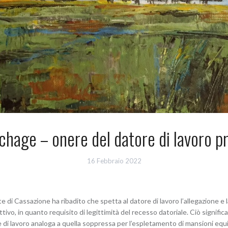
hage – onere del datore di lavoro pr
16 Febbraio 2022
rte di Cassazione ha ribadito che spetta al datore di lavoro l’allegazione e 
ivo, in quanto requisito di legittimità del recesso datoriale. Ciò signific
i lavoro analoga a quella soppressa per l’espletamento di mansioni equivale