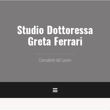
S
a
l
t
Studio Dottoressa
a
i
l
Greta Ferrari
c
o
n
t
Consulente del Lavoro
e
n
u
t
o