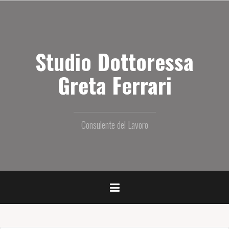
S
a
l
t
Studio Dottoressa
a
i
l
Greta Ferrari
c
o
n
t
Consulente del Lavoro
e
n
u
t
o