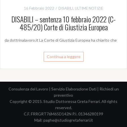
16 Febbraio 2022
DISABILI
,
ULTIME NOTIZIE
DISABILI – sentenza 10 febbraio 2022 (C-
485/20) Corte di Giustizia Europea
da dottrinalavoro.it La Corte di Giustizia Europea ha chiarito che
Continua a leggere
Consulenza del Lavoro
|
Servizio Elaborazione Dati
|
Richiedi un
preventivo
Copyright © 2015. Studio Dottoressa Greta Ferrari. All rights
reserved.
C.F. FRRGRT76M65D142N P.I. 01346280199
Mail:
paghe@studiogretaferrari.it