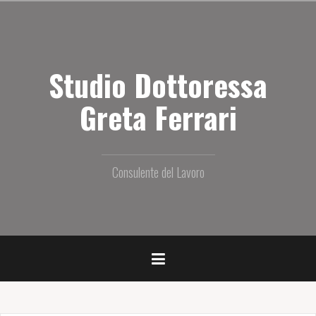
S
a
l
t
Studio Dottoressa
a
i
l
Greta Ferrari
c
o
n
t
Consulente del Lavoro
e
n
u
t
o