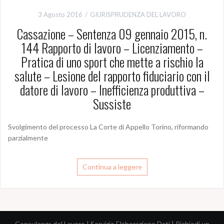
3 Agosto 2016
GIURISPRUDENZA DEL LAVORO
Cassazione – Sentenza 09 gennaio 2015, n.
144 Rapporto di lavoro – Licenziamento –
Pratica di uno sport che mette a rischio la
salute – Lesione del rapporto fiduciario con il
datore di lavoro – Inefficienza produttiva –
Sussiste
Svolgimento del processo La Corte di Appello Torino, riformando
parzialmente
Continua a leggere
Consulenza del Lavoro
|
Servizio Elaborazione Dati
|
Richiedi un