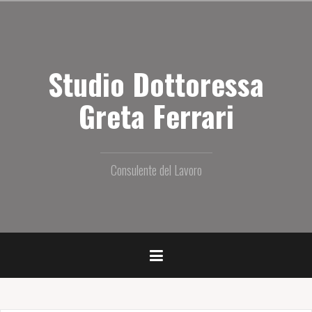
S
a
l
t
Studio Dottoressa
a
i
l
Greta Ferrari
c
o
n
t
Consulente del Lavoro
e
n
u
t
o