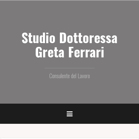
S
a
l
t
Studio Dottoressa
a
i
l
Greta Ferrari
c
o
n
t
Consulente del Lavoro
e
n
u
t
o