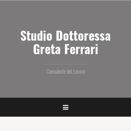
S
a
l
t
Studio Dottoressa
a
i
l
Greta Ferrari
c
o
n
t
Consulente del Lavoro
e
n
u
t
o