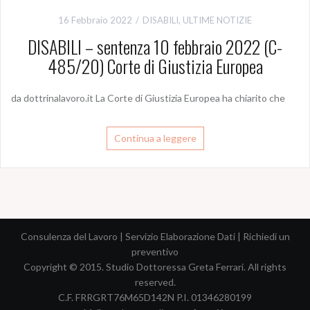
16 Febbraio 2022
DISABILI
,
ULTIME NOTIZIE
DISABILI – sentenza 10 febbraio 2022 (C-
485/20) Corte di Giustizia Europea
da dottrinalavoro.it La Corte di Giustizia Europea ha chiarito che
Continua a leggere
Consulenza del Lavoro
|
Servizio Elaborazione Dati
|
Richiedi un
preventivo
Copyright © 2015. Studio Dottoressa Greta Ferrari. All rights
reserved.
C.F. FRRGRT76M65D142N P.I. 01346280199