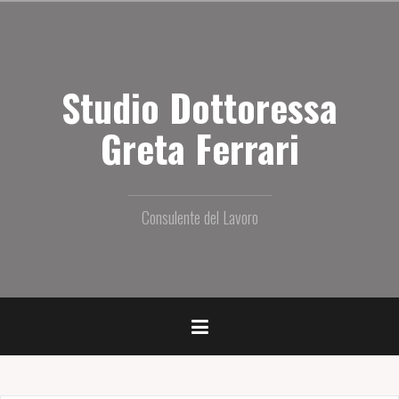
S
a
l
t
Studio Dottoressa
a
i
l
Greta Ferrari
c
o
n
t
Consulente del Lavoro
e
n
u
t
o