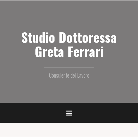
S
a
l
t
Studio Dottoressa
a
i
l
Greta Ferrari
c
o
n
t
Consulente del Lavoro
e
n
u
t
o