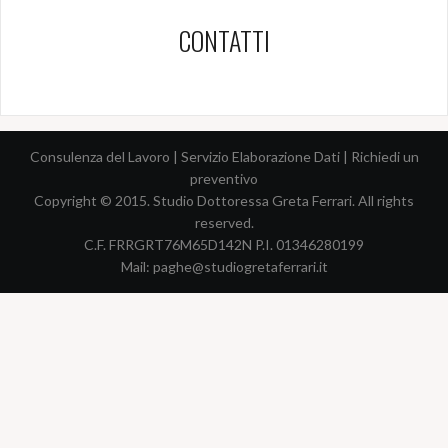
CONTATTI
Consulenza del Lavoro
|
Servizio Elaborazione Dati
|
Richiedi un
preventivo
Copyright © 2015. Studio Dottoressa Greta Ferrari. All rights
reserved.
C.F. FRRGRT76M65D142N P.I. 01346280199
Mail:
paghe@studiogretaferrari.it