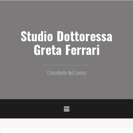
S
a
l
t
Studio Dottoressa
a
i
l
Greta Ferrari
c
o
n
t
Consulente del Lavoro
e
n
u
t
o